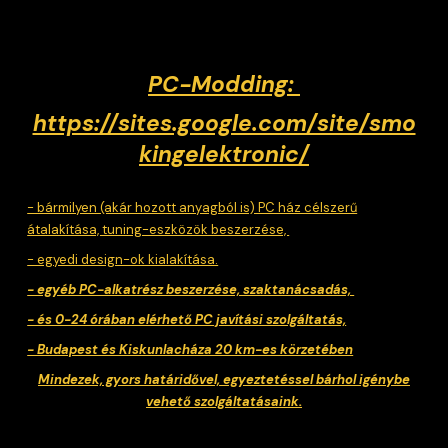
PC-Modding:
https://sites.google.com/site/smo
kingelektronic/
- bármilyen (akár hozott anyagból is) PC ház célszerű
átalakítása, tuning-eszközök beszerzése,
- egyedi design-ok kialakítása.
- egyéb PC-alkatrész beszerzése, szaktanácsadás,
- és 0-24 órában elérhető PC javítási szolgáltatás,
- Budapest és Kiskunlacháza 20 km-es körzetében
Mindezek, gyors határidővel, egyeztetéssel bárhol igénybe
vehető szolgáltatásaink.